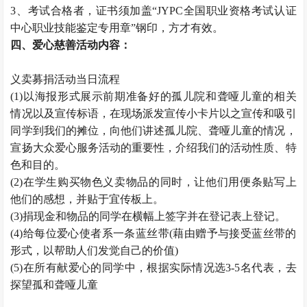
3、考试合格者，证书须加盖“JYPC全国职业资格考试认证
中心职业技能鉴定专用章”钢印，方才有效。
四、爱心慈善活动内容：
义卖募捐活动当日流程
(1)以海报形式展示前期准备好的孤儿院和聋哑儿童的相关
情况以及宣传标语，在现场派发宣传小卡片以之宣传和吸引
同学到我们的摊位，向他们讲述孤儿院、聋哑儿童的情况，
宣扬大众爱心服务活动的重要性，介绍我们的活动性质、特
色和目的。
(2)在学生购买物色义卖物品的同时，让他们用便条贴写上
他们的感想，并贴于宜传板上。
(3)捐现金和物品的同学在横幅上签字并在登记表上登记。
(4)给每位爱心使者系一条蓝丝带(藉由赠予与接受蓝丝带的
形式，以帮助人们发觉自己的价值)
(5)在所有献爱心的同学中，根据实际情况选3-5名代表，去
探望孤和聋哑儿童